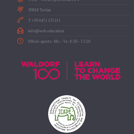
39018 Terlan
T +39 0471 537211
info@wob.education
Ufficio aperto: Mo – Ve; 8:30 – 13:20