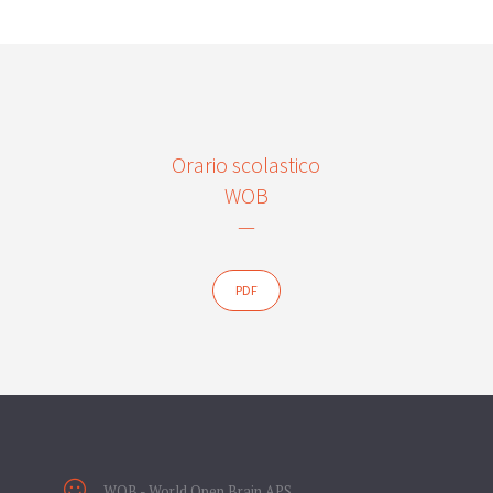
Orario scolastico
WOB
—
PDF
WOB - World Open Brain APS