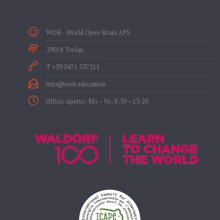
WOB - World Open Brain APS
39018 Terlan
T +39 0471 537211
info@wob.education
Ufficio aperto: Mo – Ve; 8:30 – 13:20