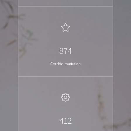
874
Cerchio mattutino
412