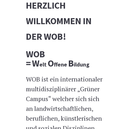
HERZLICH
WILLKOMMEN IN
DER WOB!
WOB
=
W
O
B
elt
ffene
ildung
WOB ist ein internationaler
multidisziplinärer „Grüner
Campus“ welcher sich sich
an landwirtschaftlichen,
beruflichen, künstlerischen
und sozialen Disziplinen