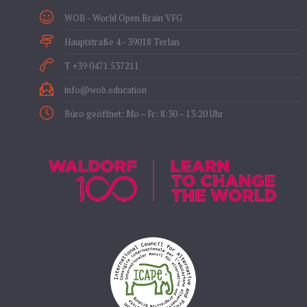
WOB - World Open Brain VFG
Hauptstraße 4 - 39018 Terlan
T +39 0471 537211
info@wob.education
Büro geöffnet: Mo – Fr: 8:30 – 13:20 Uhr